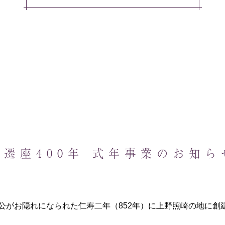
御遷座400年 式年事業のお知ら
公がお隠れになられた仁寿二年（852年）に上野照崎の地に創