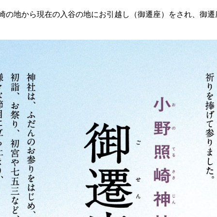
崎の地から現在の入谷の地にお引越し（御遷座）をされ、御遷座