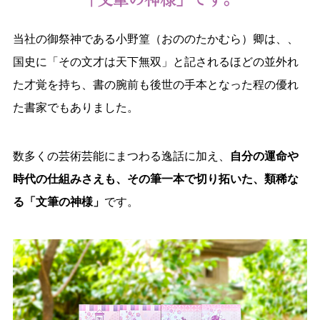
当社の御祭神である小野篁（おののたかむら）卿は、、
国史に「その文才は天下無双」と記されるほどの並外れ
た才覚を持ち、書の腕前も後世の手本となった程の優れ
た書家でもありました。
数多くの芸術芸能にまつわる逸話に加え、
自分の運命や
時代の仕組みさえも、その筆一本で切り拓いた、類稀な
る「文筆の神様」
です。