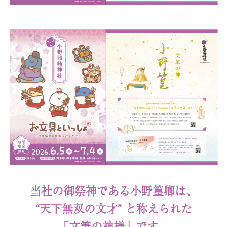
当社の御祭神である小野篁卿は、
“天下無双の文才” と称えられた
「文筆の神様」です。