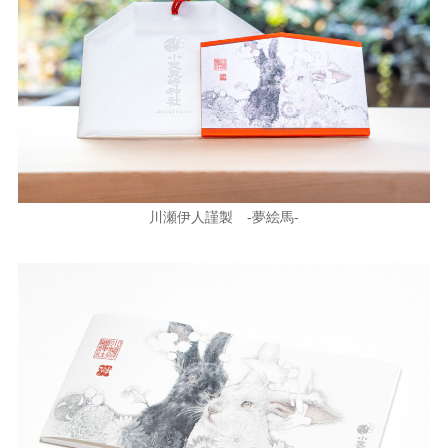
川瀬伊人謹製 -夢絵馬-